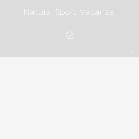
Natura, Sport, Vacanza.
Panorama Hotel al Passo
del Tonale
FAMILY HOTEL
A 200 METRI
DAGLI
IMPIANTI DI RISALITA
IN CENTRO CON VISTA PANORAMICA